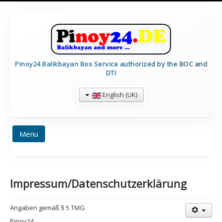
Pinoy24 Balikbayan Box Service authorized by the BOC and
DTI
English (UK)
Menu
HOME
PRICES
BALIKBAYAN INFO
Impressum/Datenschutzerklärung
FORMULARE
TRACKING
CALCULATE
IMPRESSUM
CONTAINERDETAILS
Angaben gemäß § 5 TMG
Pinoy24