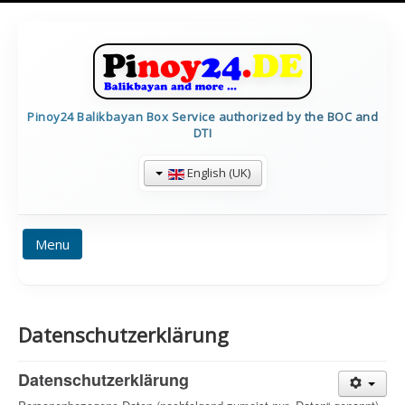
Pinoy24 Balikbayan Box Service authorized by the BOC and
DTI
English (UK)
Menu
HOME
PRICES
BALIKBAYAN INFO
Datenschutzerklärung
FORMULARE
TRACKING
CALCULATE
IMPRESSUM
CONTAINERDETAILS
Datenschutzerklärung