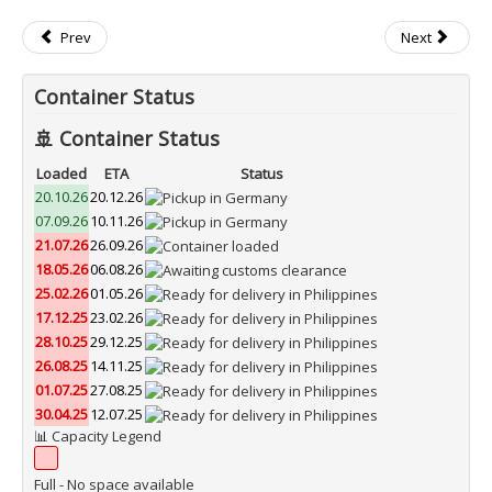
Prev
Next
Container Status
🚢 Container Status
Loaded
ETA
Status
20.10.26
20.12.26
07.09.26
10.11.26
21.07.26
26.09.26
18.05.26
06.08.26
25.02.26
01.05.26
17.12.25
23.02.26
28.10.25
29.12.25
26.08.25
14.11.25
01.07.25
27.08.25
30.04.25
12.07.25
📊 Capacity Legend
Full - No space available