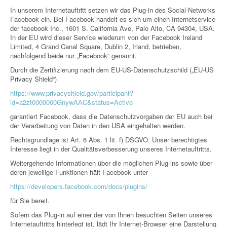
In unserem Internetauftritt setzen wir das Plug-in des Social-Networks
Facebook ein. Bei Facebook handelt es sich um einen Internetservice
der facebook Inc., 1601 S. California Ave, Palo Alto, CA 94304, USA.
In der EU wird dieser Service wiederum von der Facebook Ireland
Limited, 4 Grand Canal Square, Dublin 2, Irland, betrieben,
nachfolgend beide nur „Facebook“ genannt.
Durch die Zertifizierung nach dem EU-US-Datenschutzschild („EU-US
Privacy Shield“)
https://www.privacyshield.gov/participant?
id=a2zt0000000GnywAAC&status=Active
garantiert Facebook, dass die Datenschutzvorgaben der EU auch bei
der Verarbeitung von Daten in den USA eingehalten werden.
Rechtsgrundlage ist Art. 6 Abs. 1 lit. f) DSGVO. Unser berechtigtes
Interesse liegt in der Qualitätsverbesserung unseres Internetauftritts.
Weitergehende Informationen über die möglichen Plug-ins sowie über
deren jeweilige Funktionen hält Facebook unter
https://developers.facebook.com/docs/plugins/
für Sie bereit.
Sofern das Plug-in auf einer der von Ihnen besuchten Seiten unseres
Internetauftritts hinterlegt ist, lädt Ihr Internet-Browser eine Darstellung