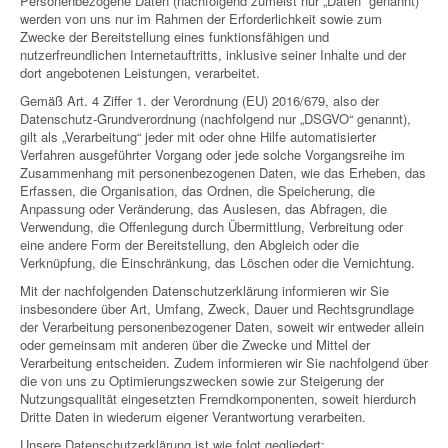
Personenbezogene Daten (nachfolgend zumeist nur „Daten“ genannt)
OFFSHORE LOCATIONS
werden von uns nur im Rahmen der Erforderlichkeit sowie zum
Zwecke der Bereitstellung eines funktionsfähigen und
nutzerfreundlichen Internetauftritts, inklusive seiner Inhalte und der
dort angebotenen Leistungen, verarbeitet.
Gemäß Art. 4 Ziffer 1. der Verordnung (EU) 2016/679, also der
Datenschutz-Grundverordnung (nachfolgend nur „DSGVO“ genannt),
gilt als „Verarbeitung“ jeder mit oder ohne Hilfe automatisierter
Verfahren ausgeführter Vorgang oder jede solche Vorgangsreihe im
Zusammenhang mit personenbezogenen Daten, wie das Erheben, das
Erfassen, die Organisation, das Ordnen, die Speicherung, die
Anpassung oder Veränderung, das Auslesen, das Abfragen, die
Verwendung, die Offenlegung durch Übermittlung, Verbreitung oder
eine andere Form der Bereitstellung, den Abgleich oder die
Verknüpfung, die Einschränkung, das Löschen oder die Vernichtung.
Mit der nachfolgenden Datenschutzerklärung informieren wir Sie
insbesondere über Art, Umfang, Zweck, Dauer und Rechtsgrundlage
der Verarbeitung personenbezogener Daten, soweit wir entweder allein
oder gemeinsam mit anderen über die Zwecke und Mittel der
Verarbeitung entscheiden. Zudem informieren wir Sie nachfolgend über
die von uns zu Optimierungszwecken sowie zur Steigerung der
Nutzungsqualität eingesetzten Fremdkomponenten, soweit hierdurch
Dritte Daten in wiederum eigener Verantwortung verarbeiten.
Unsere Datenschutzerklärung ist wie folgt gegliedert: