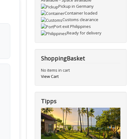
Available - Space available
Pickup in Germany
Container loaded
Customs clearance
Port exit Philippines
Ready for delivery
ShoppingBasket
No items in cart
View Cart
Tipps