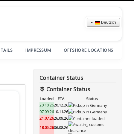
Deutsch
TAILS
IMPRESSUM
OFFSHORE LOCATIONS
Container Status
🚢 Container Status
Loaded
ETA
Status
20.10.26
20.12.26
07.09.26
10.11.26
21.07.26
26.09.26
18.05.26
06.08.26