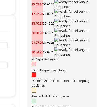
25.02.26
01.05.26
17.12.25
23.02.26
28.10.25
29.12.25
26.08.25
14.11.25
01.07.25
27.08.25
30.04.25
12.07.25
📊 Capacity Legend
Full - No space available
🚨 CRITICAL - Full container still accepting
bookings
Almost Full - Limited space